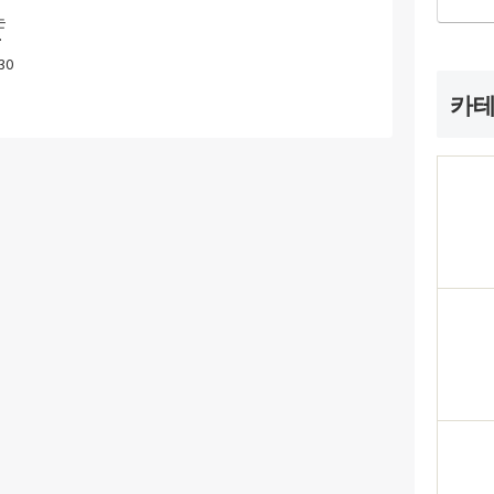
는
리
30
카