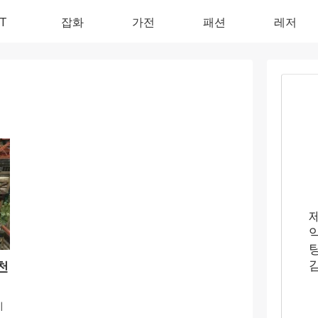
IT
잡화
가전
패션
레저
천
지
낄