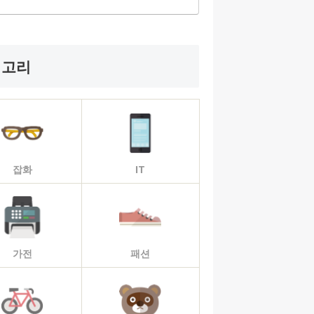
테고리
잡화
IT
가전
패션