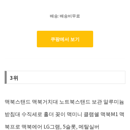
배송: 배송비무료
쿠팡에서 보기
3위
맥북스탠드 맥북거치대 노트북스탠드 보관 알루미늄
받침대 수직세로 홀더 꽂이 맥미니 클램쉘 맥북M1 맥
북프로 맥북에어 LG그램, 5슬롯, 메탈실버