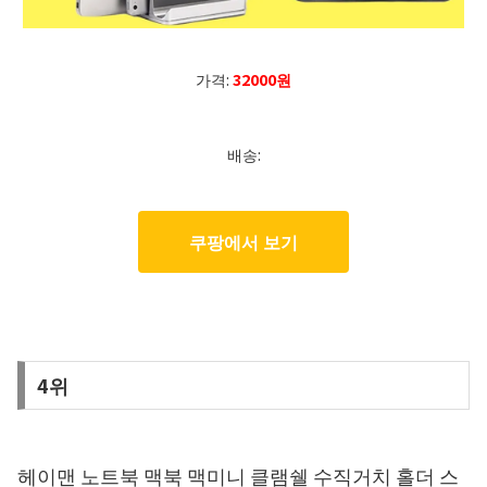
가격:
32000원
배송:
쿠팡에서 보기
4위
헤이맨 노트북 맥북 맥미니 클램쉘 수직거치 홀더 스