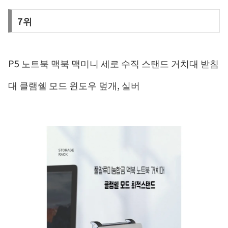
7위
P5 노트북 맥북 맥미니 세로 수직 스탠드 거치대 받침
대 클램쉘 모드 윈도우 덮개, 실버