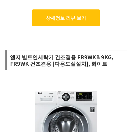
상세정보 리뷰 보기
엘지 빌트인세탁기 건조겸용 FR9WKB 9KG,
FR9WK 건조겸용 [다용도실설치], 화이트