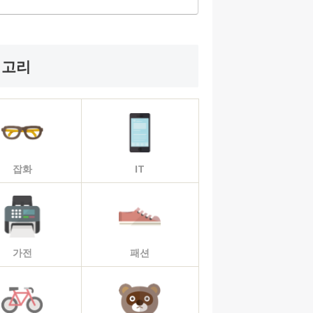
테고리
잡화
IT
가전
패션