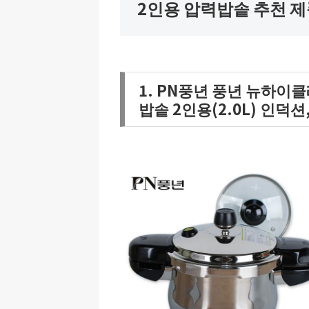
2인용 압력밥솥 추천 
1. PN풍년 풍년 뉴하이
밥솥 2인용(2.0L) 인덕