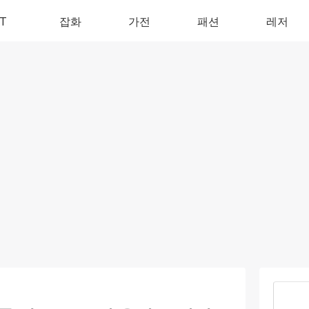
IT
잡화
가전
패션
레저