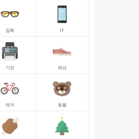
잡화
IT
가전
패션
레저
동물