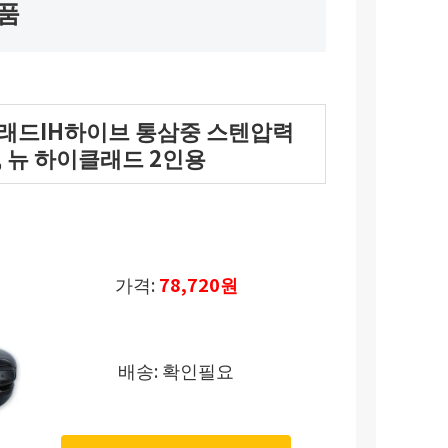
제품
클래드IH하이브 통삼중 스텐압력
션, 뉴 하이클래드 2인용
가격:
78,720원
배송: 확인필요