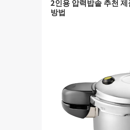
2인용 압력밥솥 추천 제
방법