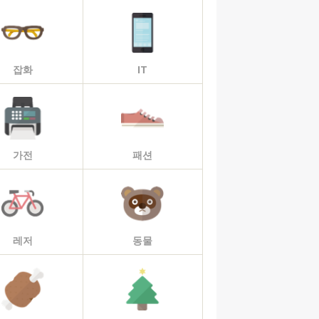
잡화
IT
가전
패션
레저
동물