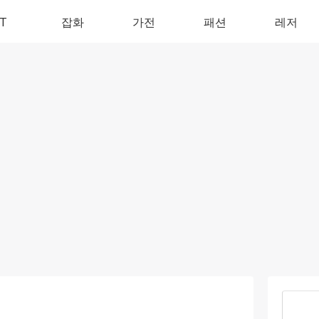
IT
잡화
가전
패션
레저