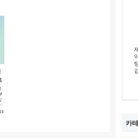
법
트
고
부
깅
고
18
카