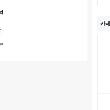
법
카
 하
츠
때
18