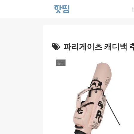
파리게이츠 캐디백 
골프