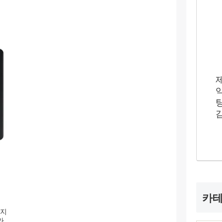
카
할지
라