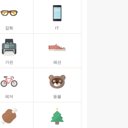
잡화
IT
가전
패션
레저
동물