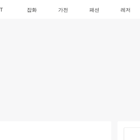
IT
잡화
가전
패션
레저