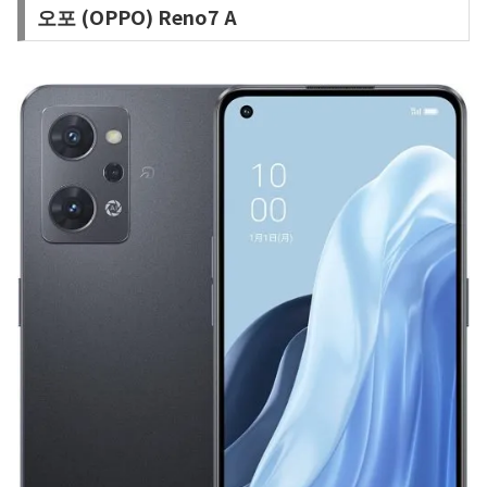
오포 (OPPO) Reno7 A