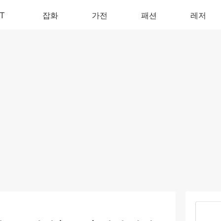
IT
잡화
가전
패션
레저