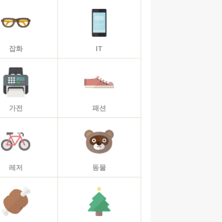
잡화
IT
가전
패션
레저
동물