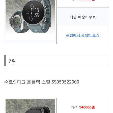
배송: 배송비무료
쿠팡에서 자세히 보기
7위
순토9 피크 올블랙 스틸 SS050522000
가격:
940000원