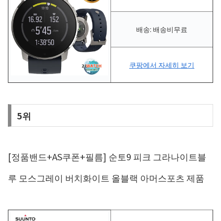
배송: 배송비무료
쿠팡에서 자세히 보기
5위
[정품밴드+AS쿠폰+필름] 순토9 피크 그라나이트블
루 모스그레이 버치화이트 올블랙 아머스포츠 제품