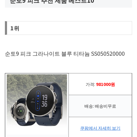
순토9 피크 추천 제품 베스트10
1위
순토9 피크 그라나이트 블루 티타늄 SS050520000
가격:
981000원
배송: 배송비무료
쿠팡에서 자세히 보기