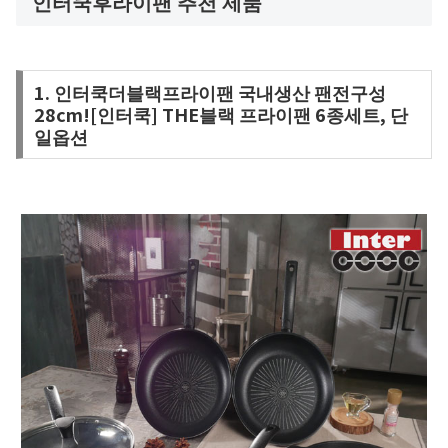
인터쿡후라이팬 추천 제품
1. 인터쿡더블랙프라이팬 국내생산 팬전구성
28cm![인터쿡] THE블랙 프라이팬 6종세트, 단
일옵션