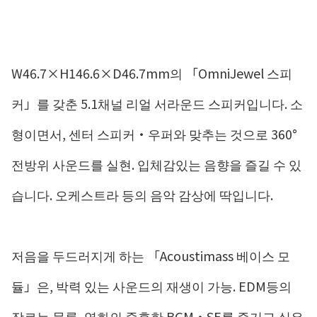
W46.7×H146.6×D46.7mm의 「OmniJewel 스피
커」를 갖춘 5.1채널 리얼 서라운드 스피커입니다. 소
형이면서, 센터 스피커・우퍼와 맞추는 것으로 360°
전방위 사운드를 실현. 입체감있는 음향을 즐길 수 있
습니다. 오케스트라 등의 음악 감상에 딱입니다.
저음을 두드러지게 하는 「Acoustimass 베이스 모
듈」은, 박력 있는 사운드의 재생이 가능. EDM등의
장르는 물론, 영화의 중후한 BGM・SE를 즐기고 싶은