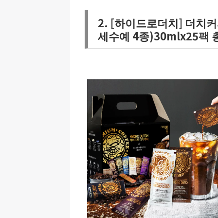
2. [하이드로더치] 더치
세수예 4종)30mlx25팩 총