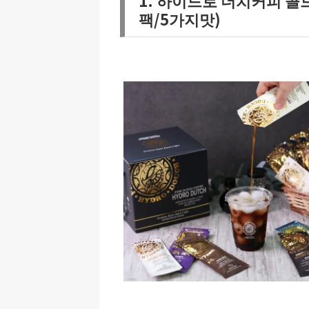
1. 하이드로 더치커피 콜드
팩/5가지맛)