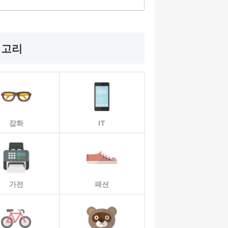
테고리
잡화
IT
가전
패션