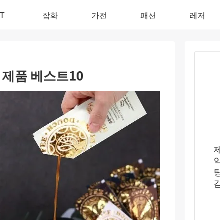
IT
잡화
가전
패션
레저
 제품 베스트10