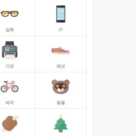
잡화
IT
가전
패션
레저
동물