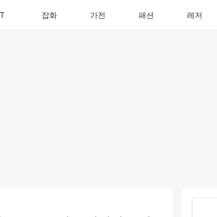
IT
잡화
가전
패션
레저