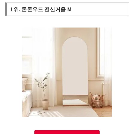
1위. 톤톤우드 전신거울 M